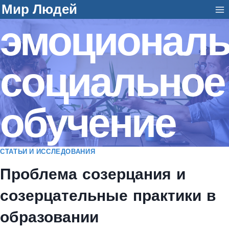
Перейти
Мир Людей
эмоциональ
к
содержанию
социальное
обучение
СТАТЬИ И ИССЛЕДОВАНИЯ
Проблема созерцания и
созерцательные практики в
образовании